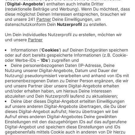
Veröffentlicht:
Donnerstag, 23.01.2025 06:20
Anzeige
Was genau diese Einschläge verursacht hat, ist laut
Bundespolizei noch unklar. Die Ermittler gehen zum
jetzigen Zeitpunkt aber nicht davon aus, dass
Unbekannte auf die Scheibe geschossen haben. Das
Ganze ist am vergangenen Mittwochabend passiert,
zwischen den Bahnhöfen Manfort und Opladen. In
Opladen wurde die Fahrt unterbrochen, die Fahrgäste
fuhren später in einem anderen Zug weiter. Die
Bundespolizei ermittelt jetzt wegen des gefährlichen
Eingriffs in den Bahnverkehr und wegen
Sachbeschädigung.
Anzeige