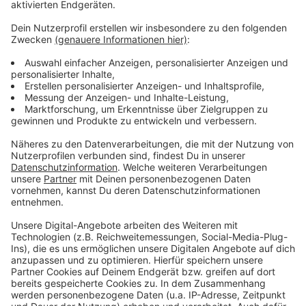
Mehr News aus Leverkusen
Anzeige
Vorbereitung auf Leverkusener Halbmarathon startet
Für Leverkusen im Bundestag: Slawik zieht positive
Bilanz
Leverkusen: Opladener Bahnstadt-Geschichte auf 130
Seiten
Anzeige