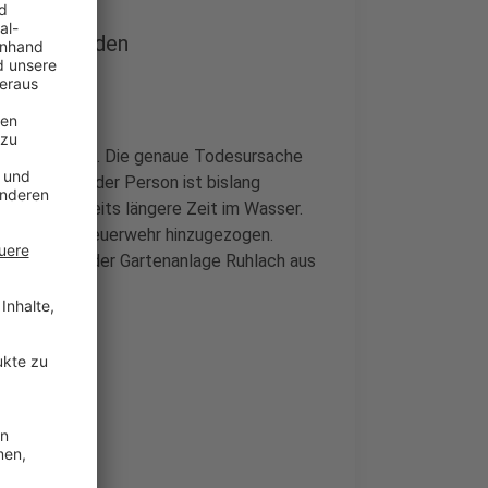
emdverschulden
emdverschulden. Die genaue Todesursache
ie Identität der Person ist bislang
e Körper bereits längere Zeit im Wasser.
e, wurde die Feuerwehr hinzugezogen.
 im Bereich der Gartenanlage Ruhlach aus