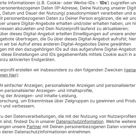
Polizei ermittelt: Keine Hinweise auf Fr
Anzeige
Laut Polizei gibt es derzeit keine Hinweise auf Fr
wird jedoch erst durch eine Obduktion geklärt. Auch d
unbekannt. Nach ersten Erkenntnissen lag der leblos
Da die Polizei die Leiche nicht alleine bergen konnt
Gemeinsam gelang es den Einsatzkräften, die Person
der Wupper zu bergen.
Anzeige
Mehr Nachrichten aus Leverkusen
Anzeige