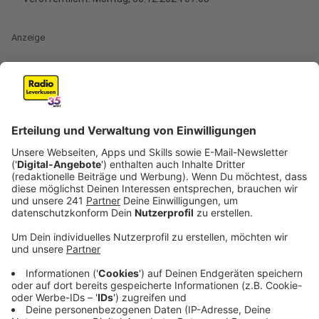
Anzeige
Der Christkindchenmarkt in Wiesdorf verzeichnete in
diesem Jahr einen beeindruckenden Besucherrekord
mit über 800.000 Gästen. Im Vergleich zum Vorjahr, als
rund 150.000 weniger Besucher gezählt wurden, war
das Wetter ein entscheidender Faktor für den Anstieg.
Anzeige
Erfolgreiche Vorweihnachtszeit
Anzeige