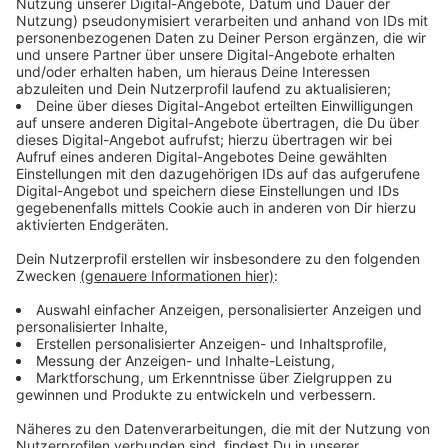
Besonders in der Vorweihnachtszeit, bis zum 24.
Dezember 2024, zog der Markt viele Besucher an. Die
Feiertage fielen urlaubsfreundlich, was zu einem
ruhigeren Besucherstrom nach Weihnachten führte.
Trotz der hohen Besucherzahlen hatten die Händler
auf mehr Umsatz gehofft, insbesondere im Verkauf
von Socken, Mützen und Pullis.
Anzeige
Letzte Chance für einen Besuch
Anzeige
Am 30. Dezember 2024 könnt ihr ein letztes Mal in
dieser Saison den Christkindchenmarkt besuchen. Die