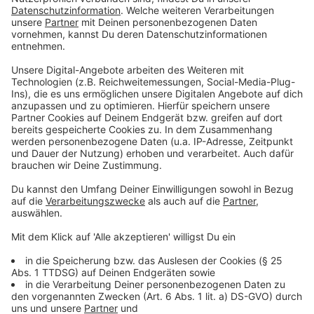
Glühweinhütten sind bis 22 Uhr geöffnet, während der
Rest des Marktes um 20 Uhr schließt.
Anzeige
Auch Opladen ist mit Weihnachtsmarkt
zufrieden
Anzeige
Auch der Opladener Weihnachtsmarkt beendet am 30.
Dezember seine Saison. Man sei grundsätzlich
zufrieden, könne die Einschätzung zu Umsatz und
Besuchern aus Wiesdorf aber teilen. Für nächstes Jahr
hofft der Veranstalter, wieder mehr Auftritte auf dem
Weihnachtsmarkt bieten zu können. Viele der Verträge
der Stammhändler für nächstes Jahr seien jetzt schon