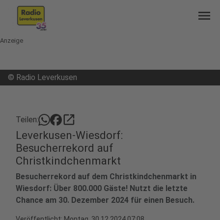
menu
Anzeige
©
Radio Leverkusen
open_in_new
Teilen:
Leverkusen-Wiesdorf:
Besucherrekord auf
Christkindchenmarkt
Besucherrekord auf dem Christkindchenmarkt in
Wiesdorf: Über 800.000 Gäste! Nutzt die letzte
Chance am 30. Dezember 2024 für einen Besuch.
Veröffentlicht:
Montag, 30.12.2024 07:08