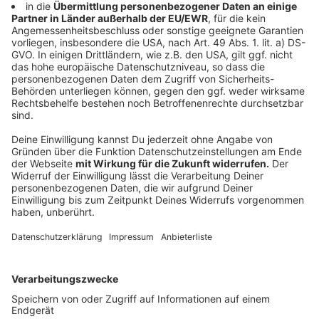
unterschrieben zurück - damit kann 2025 kommen,
heißt es.
Anzeige
Weitere Meldungen aus Leverkusen
Anzeige
Leverkusen: Feuerwehreinsatz an Tankstelle in
Rheindorf
Leverkusen: Jahresbilanz der Hitdorfer Fähre
Jahrestag der Bombardierung Opladens: Gedenken in
Leverkusen