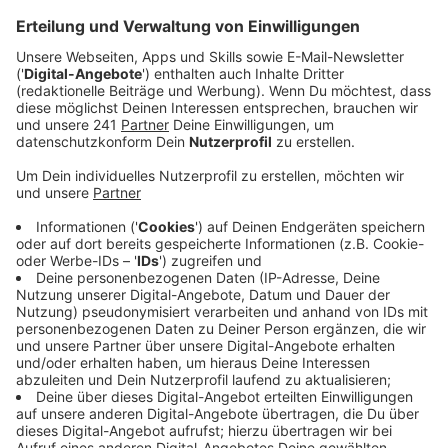
Veröffentlicht:
Dienstag, 30.12.2025 06:44
Anzeige
Unfallhergang
Anzeige
Spontan wechselte der Autofahrer eines weißen SUVs
die Spur, ein Motorradfahrer musste deshalb eine
Vollbremsung hinlegen und verletzte sich dabei. Der
Autofahrer flüchtete vom Unfallort. Trotz einiger
Zeugen, die den Unfall beobachtet haben, ist das
Kennzeichen des weißen SUVs noch unbekannt. Die
Polizei bittet deshalb mögliche Zeugen, sich bei ihr zu
melden.