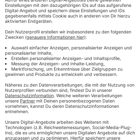
Anzeige
Kontakt zur Polizei
Anzeige
Wer etwas gesehen hat, kann sich bei der Polizei
melden. Das geht telefonisch unter 0221 2290 oder
per Mail unter poststelle.koeln@polizei.nrw.de.
Anzeige
Weitere Meldungen aus Leverkusen
Anzeige
Veranstalter ziehen Bilanz zu Leverkusener