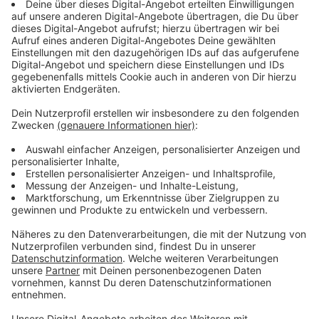
Krisenstabs genau analysiert werden. Erste Ideen für
Verbesserungen gibt es bereits: Bei einer künftigen
Hitzewelle könnten unter anderem zusätzliche kühle
Aufenthaltsorte für die Bevölkerung geschaffen
werden.
Anzeige
Auch Pflegeheime und Wupsi betroffen
Anzeige
Nicht nur die Stadtverwaltung war von der Hitze
gefordert. Auch in den Pflegeeinrichtungen wurden
besondere Vorkehrungen getroffen. Die
Pflegeresidenz berichtet, dass die Bewohner die
heißen Tage insgesamt gut überstanden haben.
Aktuell sieht die Einrichtung deshalb keinen weiteren