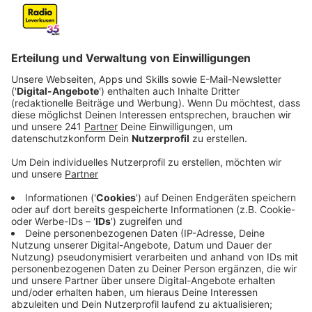
Veröffentlicht:
Dienstag, 30.06.2026 06:02
Anzeige
Krisenstab beendet – Stadt wertet Einsatz
aus
Anzeige
Mehrere Tage lang haben die hohen Temperaturen
Leverkusen stark belastet. Um die Auswirkungen der
Hitzewelle zu koordinieren, hatte die Stadt einen
Krisenstab eingerichtet. Dessen Einsatz konnte
gestern Morgen beendet werden. Nach Angaben der
Stadt hat die Hitze die Menschen in Leverkusen
deutlich gefordert. Nun sollen alle Ereignisse der
vergangenen Tage sowie die Maßnahmen des