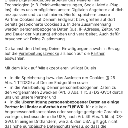
Verbesserungsbedarf. Bei der Wupsi sorgte die Hitze
dagegen für technische Probleme. In einigen Bussen
der neuesten Generation fielen die Klimaanlagen
teilweise aus. Die betroffenen Anlagen werden derzeit
repariert.
Anzeige
Weitere Meldungen aus unserer Stadt
Anzeige
Nach einem Sturz im Bus - Leverkusener stirbt
Leverkusener Rheinbrücke ist Thema im
Untersuchungsausschuss
CSD Leverkusen 2026