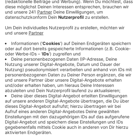
Veröffentlicht:
Montag, 01.06.2026 06:40
Anzeige
Eine Abstufung auf 25 oder 75 Prozent der Arbeitszeit
sieht er allerdings kritisch. Stattdessen plädiert
Travnik für klare Regelungen mit einer halben oder
einer vollständigen Krankschreibung. Mehr Bürokratie
für die Arztpraxen erwartet er nicht – vorausgesetzt,
die nötige Software steht rechtzeitig zur Verfügung.
Die Bundesregierung plant aktuell Krankschreibungen
über 25, 50 oder 75 Prozent der Arbeitszeit. Ziel ist
es, die Wirtschaft zu stärken und die Krankenkassen
zu entlasten. Dem Gesetzentwurf müssen Bundestag
und Bundesrat noch zustimmen.
Anzeige