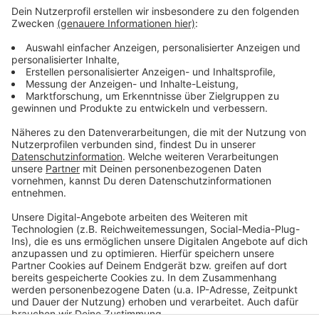
Mehr Nachrichten aus Leverkusen:
A59 Sperrung endet früher als geplant
Siebenschläfer Cam startet
Trinkwasser-Versorgung in Leverkusen stabil
Anzeige
Anzeige
Anzeige