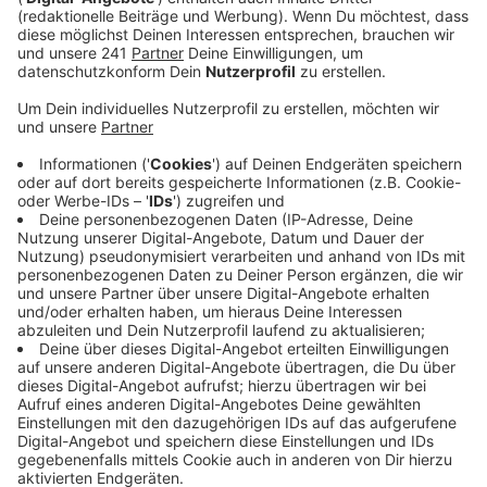
Veröffentlicht:
Montag, 01.06.2026 06:14
Anzeige
Über eine Webcam können Interessierte rund um die
Uhr das Leben der Leverkusener Nager verfolgen. Der
Live-Stream wurde im vergangenen Jahr über 313.000
Mal geklickt – und zwar von Menschen aus über 60
verschiedenen Ländern. Besonders viele Zuschauer
gibt es laut Nabu immer, wenn die Siebenschläfer
Junge zur Welt kommen. Im vergangenen Jahr war es
im August soweit – damals wurden insgesamt
dreizehn bohnengroße Jungtiere geboren.
Hier
geht es
zur Siebenschläfer-Cam!
Anzeige