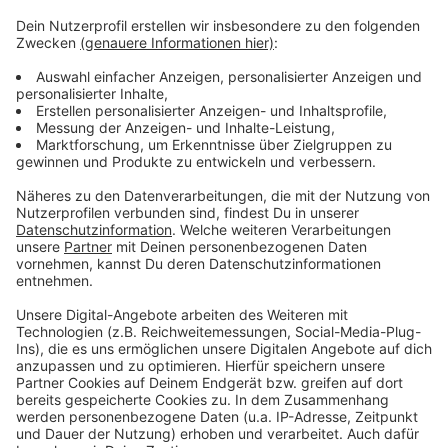
Mehr Nachrichten aus Leverkusen:
Anzeige
Trinkwasser-Versorgung in Leverkusen stabil
Hells Angels Leverkusen klagen gegen Vereinsverbot
Saisoneröffnung Bayer 04 Leverkusen steht fest
Anzeige
Anzeige