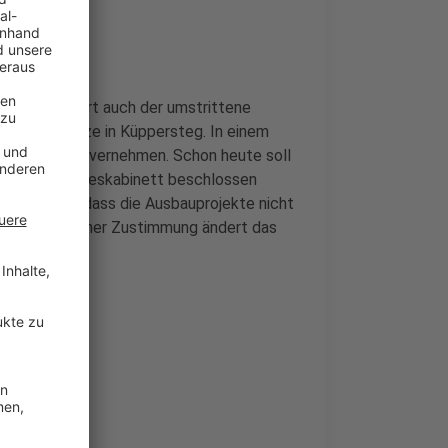
, dazu gehört auch der umstrittene
e Megastelze in Küppersteg. In einem
scher sein Einvernehmen. Schon heute soll
tz vom Bundeskabinett beschlossen
 und betonte, dass die Ausbauprojekte nicht
rften, an seiner Zustimmung ändert das