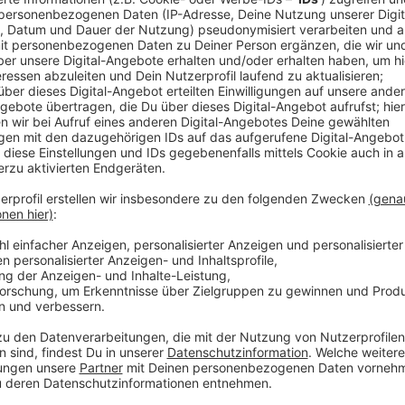
Anzeige
Konkret geht es um fast 70 Autobahnprojekte in NRW
Ausbau des Leverkusener Kreuzes und die sogenannt
Brief an Bundesverkehrsminister Wissing erklärte Kri
das sogenannte Genehmigungsbeschleunigungsgese
werden. Zwar kritisierte Krischer die Kurzfristigkeit
auf Kosten der Brückensanierungen in NRW laufen dü
jedoch nichts.
Anzeige
Weitere Meldungen aus Leverkusen
Anzeige