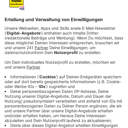
das hat die Schulaufsicht im Vorfeld nochmal
unterstrichen.
Veröffentlicht:
Montag, 26.01.2026 15:32
Anzeige
In der Sitzung des Bildungsausschusses am 26. Januar
2026 sind vor allem die Schulen bei uns in der Stadt
Thema. Unter anderem geht es um die Käthe-Kollwitz-
Gesamtschule in Rheindorf. Da sollen die aktuell noch
zwei Standorte zusammengelegt werden. Der
freiwerdende Standort würde dann von der Schule an
der Wupper genutzt werden. Die Schulaufsicht meint:
Vor allem die Kinder in den fünften und sechsten
Klassen würden davon profitieren. Die werden nicht am
Hauptstandort unterrichtet und fühlen sich dadurch
oft nicht als Teil der Schulgemeinschaft, so die