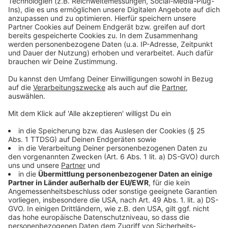
Grundschule Herderstraße.
Anzeige
Weitere Meldungen aus Leverkusen
Anzeige
Unfallflucht im Kreuz Leverkusen
Leverkusener Bauausschuss berät über leerstehendes
Verwaltungsgebäude
Geflüchtetenunterkunft in Leverkusen soll ausgebaut
werden
Anzeige