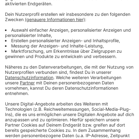
Strompreis zu senken.
Anzeige
Weitere Meldungen aus Leverkusen
Anzeige
Wupsi fragt, wie gut Mobilität in Leverkusen
funktioniert
Geruchsbelästigung in Bürrig
Taxifahren in Leverkusen wird teurer
Anzeige