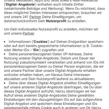
Veröffentlicht:
Donnerstag, 05.10.2023 11:17
Anzeige
Mittelstands- und Wirtschaftsunion
konfrontiert Ampelkoalition
Anzeige
Einige Industriezweige müssten möglicherweise
Arbeitsplätze abbauen, wenn sich nichts ändert. Die
Mittelstands- und Wirtschaftsunion fürchtet auch die
Folgen für Leverkusen als Stadt
, weil ein Einbruch der
Chemieindustrie gravierende finanzielle Folgen hätte.
Sie fordert daher die Ampelkoalition auf, „alle
notwendige Schritte“ zu unternehmen,
um den