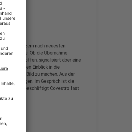
herung
abischen Ölkonzern nach neuesten
ovestro-Aktie. Ob die Übernahme
ent weiter offen, signalisiert aber eine
detaillierten Einblick in die
n besseres Bild zu machen. Aus der
te Verhandlungen. Im Gespräch ist die
in der Stadt beschäftigt Covestro fast