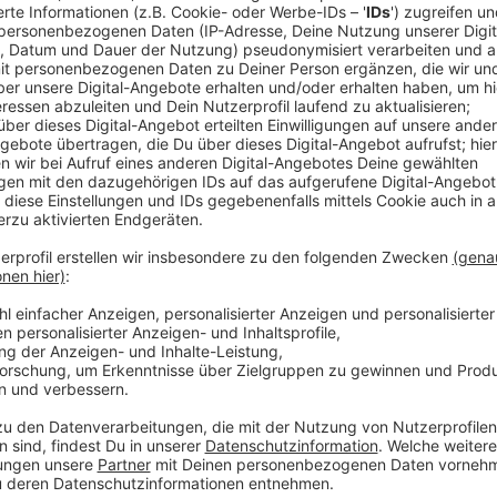
Zentrale in Leverkusen: Gegenseitige Annä
Anzeige
11,7 Milliarden Euro – so viel soll Covestro dem ar
Medienberichten wert sein. Das wären 62 Euro pro C
stattfindet, lässt der Leverkusener Kunststoffproduz
gegenseitige Annäherung. Demnach würde Adnoc einen 
Geschäftsbücher von Covestro bekommen, um sich ei
Zentrale in Leverkusen heißt es, jetzt liefen konkre
Übernahme aber schon seit fast einem Jahr. Bei uns 
4000 Mitarbeiter.
Anzeige
Weitere Meldungen aus Leverkusen