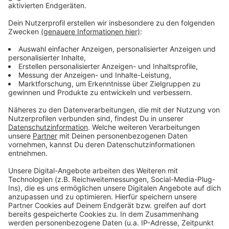
Anzeige
Weitere Meldungen aus Leverkusen
Anzeige
Zu wenig Anlaufstellen für Psychotherapie in
Leverkusen
Müllsammelaktion für Leverkusen soll zurückkommen
Leverkusen-Rheindorf: Anklage wegen Mord an
schwangerer Frau
Anzeige