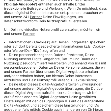
Veröffentlicht:
Dienstag, 09.04.2024 05:45
Anzeige
CDU: Kombination mit neuer Skateranlage
Anzeige
Sie fordert den Bau einer neuen Skateranlage als
Ersatz für die aktuelle unter den Stelzen, die
vermutlich Bauarbeiten weichen muss. Die Anlage soll
auf den alten Fußballplatz am Rande der
Dampfbahnstrecke umziehen – auf der danach übrigen
Restfläche könnten dann neue Schienen verlegt
werden, um die Bahnstrecke zu verlängern. Die
Ausschusssitzung ist am kommenden Montag.