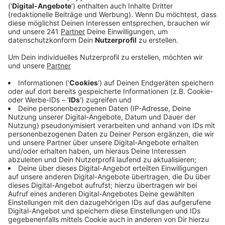
Anzeige
Der Erdwall an sich ist bereits errichtet und auch die
Wasser-Rückführung in die Dhünn ist abgeschlossen –
vor Hochwasser sei Schlebusch also inzwischen gut
geschützt, heißt es.
Was aktuell noch fehlt ist die Asphaltierung des Walls,
damit der Deich auch von Fußgängern und Radfahrern
genutzt werden kann. Laut der TBL müsse die
Tonschicht dafür noch trocknen – sonst würden in
dem neuen Asphalt sofort Risse entstehen. Die
Arbeiten können also nach der nächsten, längeren
Trockenphase beginnen.
Anzeige