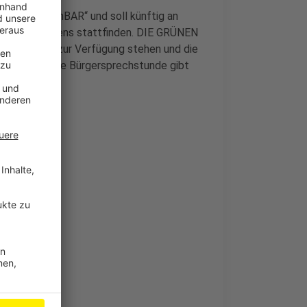
tel „ansprechBAR“ und soll künftig an
len Leverkusens stattfinden. DIE GRÜNEN
obilen Stand zur Verfügung stehen und die
ken. Die erste Bürgersprechstunde gibt
n erwartet
s-Kirche
lanz