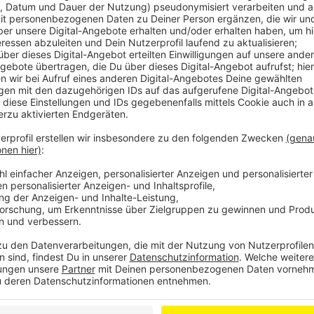
Die neue Bürgersprechstunde der Partei trägt den Ti
einem Samstag im Monat in verschiedenen Stadttei
wollen dabei jeweils von 10:00 bis 12:00 an einem m
Anwohner auch mit kühlen Erfrischungsgetränken loc
es am 01. Juli in Opladen an der Aloysiuskapelle.
Anzeige
Weitere Meldungen aus Leverkusen
Anzeige
Auch um Leverkusen: Volle Straßen zum Ferienbegin
200.000 Euro vom Land für Leverkusener St. Nikolau
Leverkusen: Notunterkunft Auermühle zieht erste Bi