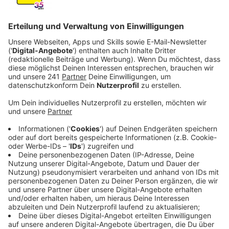
Anzeige
Arbeiten an Dach, Türen und Elektronik
Anzeige
Bei einem großen Bauprojekt in der Neuen Bahnstadt
Opladen geht es auf die Zielgerade. Die neue
Dreifachsporthalle des Landrat-Lucas-Gymnasiums ist
fast fertig. Laut Stadt soll sie nach den Osterferien
nächstes Jahr in Betrieb gehen. Eine Sporthalle für
Schüler und Vereine und Platz für Veranstaltungen mit
bis zu 600 Zuschauern - der Rohbau ist eigentlich
schon seit letztem Jahr fertig – jetzt geht’s an den
Feinschliff: die Arbeiten am Dach, an den Türen und an
Elektronik, Heizung und bei den Sanitäranlagen gehen
in die finale Phase.