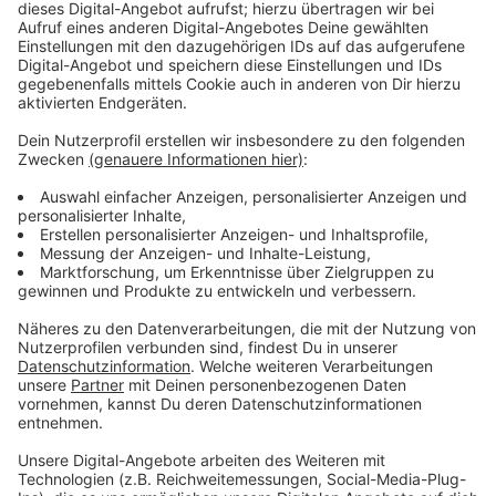
Anzeige
Neue Ausschreibung bei Aufzug und
Wärmedämmung
Anzeige
Außerdem bekommt die neue Dreifachsporthalle eine
Ausziehtribüne, Trennvorhänge und Glasgeländer.
Probleme gibt es dagegen noch bei der
Wärmedämmung und auch beim Aufzug: wegen der
Insolvenz mehrerer Firmen muss die Stadt hier
nochmal neu ausschreiben. Die Verantwortlichen sind
trotzdem zuversichtlich, dass die Halle in der Neuen
Bahnstadt im Frühjahr eröffnen kann – knapp zwei
Jahre später als ursprünglich geplant.