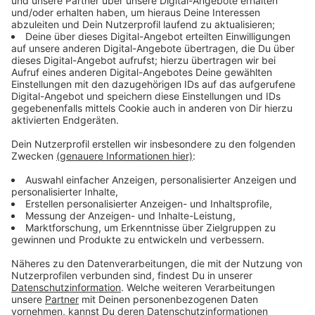
aber noch nicht wieder auf vor Pandemie-Niveau.
Anzeige
Beliebteste Filme
Anzeige
Besonders gut liefen im Kinopolis unter anderem die
Filme „Zoomania 2“, „Avatar“ und „Das Kanu des
Manitu“. Mit „Extrawurst“ sei das laufende Jahr auch
gut gestartet. Im Scala liefen „Amrum", „Der Salzpfad"
und „Der Pinguin meines Lebens" besonders gut. Das
Scala Cinema ist zudem optimistisch und hofft auch in
diesem Jahr auf finanzielle Unterstützung aus
Förderprogrammen.