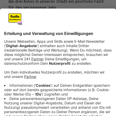
die drei Kinos in unserer Stadt ein positives Fazit
für das vergangene Jahr.
Veröffentlicht:
Dienstag, 10.02.2026 06:06
Anzeige
Besucherzahlen
Anzeige
Das Scala Cinema in Opladen war zufrieden: dank
knapp 29.000 Besuchern konnte das Kino das Jahr mit
einem kleinen Finanz-Plus abschließen, so der
Betreiber. Auch die Besucherzahlen im Kommunalen
Kino waren konstant. Und trotz eines schwierigen
Starts war auch das Kinopolis zufrieden. Die
Besucherzahlen waren demnach höher als im Vorjahr,