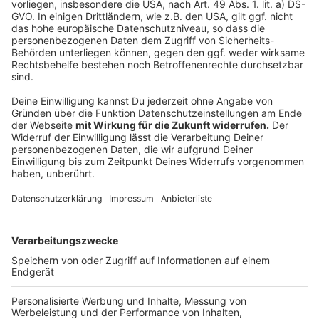
Weitere Meldungen aus unserer Stadt
Anzeige
Vergleichsweise günstiges Wasser bei uns
Feuerwehr Leverkusen löscht Brand in Dachgeschoss
in Opladen
Große Bahnbaustelle in Leverkusen startet
Anzeige
Anzeige