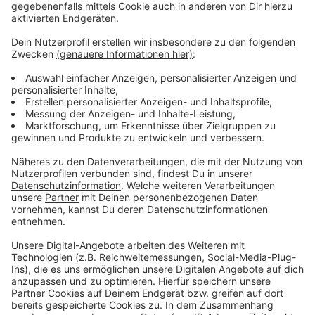
gerichtet.
Anzeige
Weitere Meldungen aus Leverkusen
Anzeige
Kältegang: Leverkusener Obdachlosenhilfe gibt Tipps
bei Minusgraden
Bahnhof Leverkusen Mitte: Uhren und Aufzüge fehlen
noch
Leverkusen: Fahrradweg nahe Rheinbrücke bleibt
vereist
Anzeige