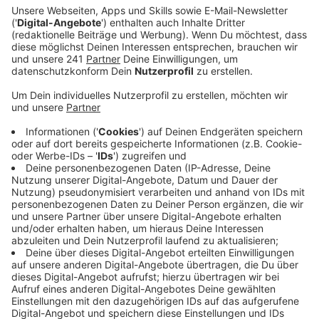
Landwirte, die auch bei der Demo am Montag
mitgefahren sind, an der Bundesstraße 51 in
Burscheid zur Mahnwache.
Veröffentlicht:
Donnerstag, 11.01.2024 07:33
Anzeige
Containerfeuer und Gespräche
Anzeige
50-100 Trekkerfahrer werden erwartet. Geplant ist ein
Containerfeuer und Glühwein vor Ort, die Landwirte
hoffen, so mit Ortsansässigen ins Gespräch kommen
zu können um für mehr Verständnis zu werben. Die
Protestaktionen sind vor allem gegen die geplanten
Subventionsstreichungen der Bundesregierung