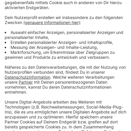
Jahr nach und nach ersetzt werden. Welches Modell
dann zum Einsatz kommt, darüber soll der Stadtrat
Anfang nächsten Jahres entscheiden.
Anzeige
Weitere Meldungen aus Leverkusen
Anzeige
Petition gegen Abschiebung von Leverkusener Familie
Leverkusen: Sanierung GGS Morsbroicher Straße wird
teurer
Zukunft des Nordischen Weihnachtsmarkts in
Leverkusen ungewiss
Anzeige