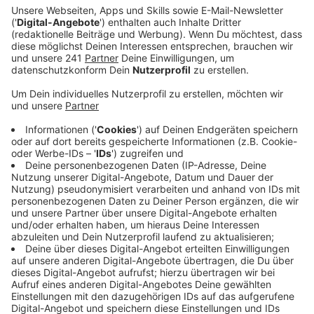
bald austauschen muss.
Veröffentlicht:
Dienstag, 09.12.2025 06:00
Anzeige
Über 2.000 Euro pro Mülleimer haben die Toluca-
Tonnen vor zehn Jahren gekostet und damit zehn Mal
so viel wie das günstigste Modell. Mit ihrer
Entscheidung für die Luxus-Mülleimer hatte es die
Stadt Leverkusen damals sogar ins Schwarzbuch der
Steuerzahler geschafft.
Scheinbar sorgt der hohe Preis aber nicht für
Langlebigkeit: die ersten Toluca-Mülleimer sind schon
so kaputt, dass sie übergangsweise durch normale
schwarze Mülltonnen ersetzt werden müssen. Auch
die anderen über zwanzig Stück sollen im kommenden