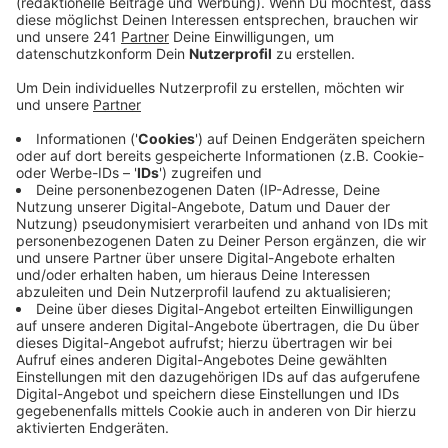
Veröffentlicht:
Mittwoch, 26.06.2024 12:26
Anzeige
Damit setzt sich ein jahrzehntelanger Trend fort: Seit
2008 ist das durchschnittliche Alter, in dem
Leverkusener Frauen ihr erstes Kind bekommen stetig
gesunken. Das gilt auch für den Rest Nordrhein-
Westfalens. Mit Blick auf das ganze Land lassen sich
die Paare noch etwas mehr Zeit mit der
Familiengründung.
Anzeige
Mehr Meldungen aus Leverkusen
Anzeige