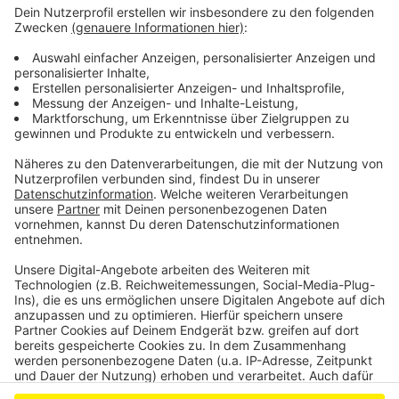
Bayer 04 Leverkusen verpflichtet Jungtalent aus
Italien
Covestro: Stellen in Leverkusen sicher
Leverkusener stARTfestival gewinnt an Erfolg
Anzeige
Anzeige
Anzeige