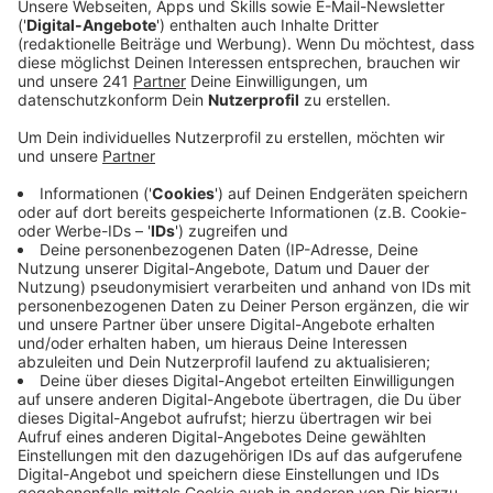
Veröffentlicht:
Mittwoch, 08.11.2023 13:21
Anzeige
Geld, das unsere Stadt in der angespannten
finanziellen Situation gut gebrauchen könnte. Zuletzt
hatte Oberbürgermeister Richrath gemeinsam mit
anderen Kommunen einen offenen Brief verfasst, der
die Haushaltsführung des LVR kritisiert. Demnach
fließe bei dem LVR zu viel Geld in die falschen Dinge.
Der LVR betreibt in Leverkusen
Gesundheitseinrichtungen und fördert soziale
Projekte. Knapp 160 Menschen arbeiten in Leverkusen
für den Verband.
Anzeige