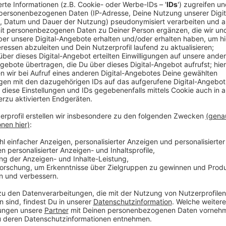
Der Verkehrsbund Rhein-Sieg hat bei uns sowohl etwa
unserer Wupsi. Die Preise sollen zum Jahreswechsel 
werden. Was das genau bedeuten wird, kann die Wups
Kurzstreckentarif allerdings hat der VRS noch einma
wie zuerst geplant, direkt abgeschafft werden, son
verschwinden. Die Entscheidungen muss der VRS nac
Verluste durch das Deutschlandticket wieder auszug
Aufmerksamkeit auf die eezy-nrw-App lenken, die an
Anzeige
Weitere Meldungen aus Leverkusen
Anzeige
Leverkusener bei Verfolgungsjagd in Köln festgen
Finanzierung gesichert: Kölner Lichter auf in nächst