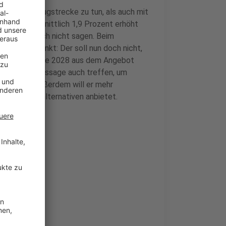
s mit der Zugstrecke zu tun, als auch mit
um durchschnittlich 1,9 Prozent erhöht
i aktuell noch nicht sagen. Beim
l umgeschwenkt: Der soll nun doch nicht,
dern erst Mitte 2028 aus dem Angebot
h eigener Aussage auch treffen, um
leichen – außerdem will er mehr
dere Ticketalternativen anbietet.
ommen
em Jahr