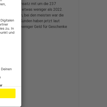
Weihnachtsumsatz mit um die 237
hr, aber noch etwas weniger als 2022.
he Prognosen, bei den meisten war die
rfolg. Viele Kunden haben jetzt laut
en Fall nicht weniger Geld für Geschenke
tas
ngen