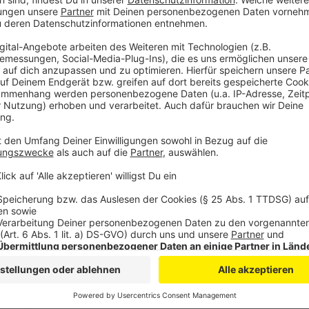
Für Leverkusen erwartet der Handelsverband einen 
Millionen Euro – deutlich mehr als im vergangenen Ja
Auch für die umliegenden Städte gibt es optimistisc
vergangene Wintersaison wirtschaftlich kein großer E
Umfragen aber Lust, einzukaufen, und planen auf jed
auszugeben als im Vorjahr.
Anzeige
Weitere Meldungen aus Leverkusen
Anzeige
Fußball: Bayer Leverkusen mit Erfolg bei Union Berlin
Leverkusener Elternrat äußert sich zu Entwurf für Ki
Seltsamer Geruch? EVL Leverkusen testet Gasleitu