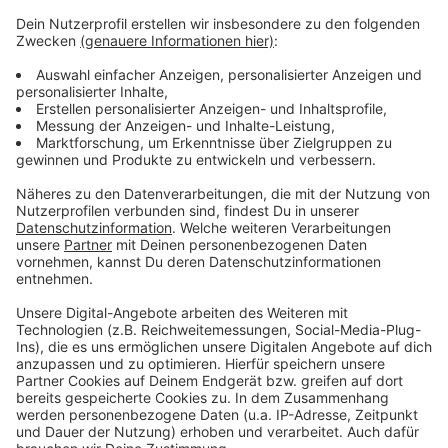
Mehr Meldungen von hier:
Anzeige
A59 im Kreuz Leverkusen gesperrt
Frimpong verlängert Vertrag bei Bayer 04 Leverkusen
Rheinbrücke Leverkusen: Stattliche Bußgeldbilanz
Anzeige
Anzeige