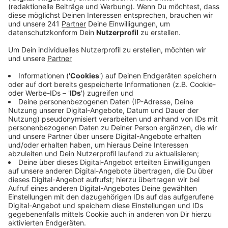
Geldgeber, sondern der Rettungsdienst selbst.
Veröffentlicht:
Mittwoch, 04.10.2023 06:42
Anzeige
Der Grund: Der Rettungsdienst kommt nicht mit der
Bearbeitung der Gebührenbescheide hinterher. Hier
liege man gerade gut ein Jahr im Rückstand, sagt die
Feuerwehr. Grund dafür sei vor allem der
Personalmangel. Um hier Abhilfe zu schaffen gibt es
jetzt Unterstützung vom Jobservice Leverkusen.
Mehrere Mitarbeiter sollen jetzt dabei helfen, den
Rückstand künftig wieder zu reduzieren, sagt die
Feuerwehr.
Anzeige