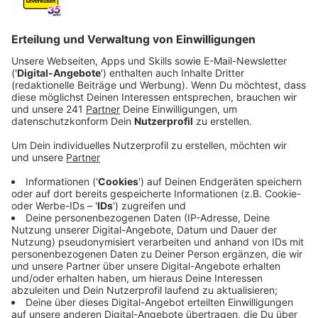
der Bühne im Wuppermannpark. Großes Highlight
ist in diesem Jahr der Auftritt der Bläck Fööss.
Veröffentlicht:
Donnerstag, 28.05.2026 10:42
Anzeige
Bläck-Fööss
Anzeige
Der Bläck Fööss-Auftritt ist am Sonntagabend um 18
Uhr. Darauf freut sich auch Frontman Pit Hupperten
ganz besonders.
Anzeige