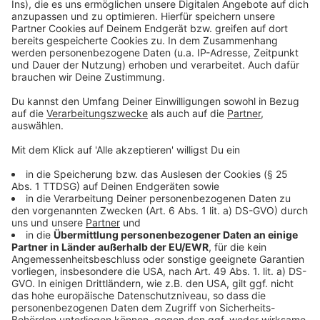
Anzeige
Weitere Meldungen aus Leverkusen
Anzeige
Bayer 04 Leverkusen: Maßnahmen gegen inoffizielle
Ticket-Zweitmärkte
A59 Richtung Leverkusen früher wieder frei
Marktquiz auf Opladener Wochenmarkt
Anzeige