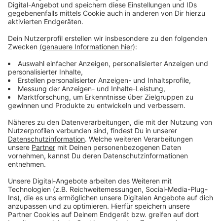
Sommerferien jede Menge Aufführungen und Events in
der Stadt. Die besten Schüler Projekte werden
ausgezeichnet und erhalten 500 Euro Preisgeld.
Außerdem gibt es Workshops an den Schulen, um das
kulturelle Leben hier weiter zu fördern.
Das Schulkulturfestival soll ab sofort alle zwei Jahre
stattfinden – immer im Wechsel mit der Buchwoche
„LevLiest“.
Anzeige
Weitere Meldungen aus Leverkusen
Anzeige
Tödlicher Unfall auf A3
EM Vorfreude in Leverkusen