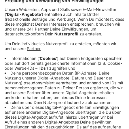
Schülern.
Veröffentlicht:
Freitag, 14.06.2024 10:39
Anzeige
Der Festival-Auftakt findet im Forum statt. Ab 18 Uhr
präsentieren Schüler aus der ganzen Stadt
Ausschnitte aus ihren Produktionen – unter anderem
aus Theaterstücken, einem Musical und Kabarett. Der
Eintritt ist frei.
Aus unserer Stadt gehen nicht nur große Sporttalente
hervor, sondern auch berühmte Kulturschaffende wie
zum Beispiel der Comedian Ralf Schmitz. Das neue
Schulkulturfestival soll aufzeigen, welche tollen
Produktionen Schülerinnen und Schüler jetzt schon auf
die Beine stellen. In den drei Wochen vor den