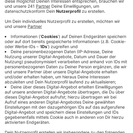
Veröffentlicht:
Montag, 10.06.2024 07:19
Anzeige
Dort gab es eine Küche und Toiletten. Außerdem habe
sich die komplette Vereinsgeschichte auf dem Schiff
befunden, so der Verein. Grund für das Unglück war das
Hochwasser rund um Pfingsten durch starke
Regenfälle.
Hier
gibt's alle Infos zur Spendenaktion.
Anzeige
Weitere Meldungen aus Leverkusen
Anzeige
Die Europawahl in Leverkusen - Die Ergebnisse