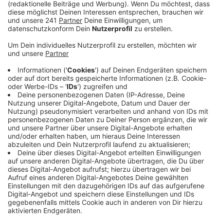
Veröffentlicht:
Mittwoch, 30.11.2022 15:23
Anzeige
Kinder können sich jetzt etwa über ein Seil-
Klettergerät, eine Mehrfachschaukel, einer Rutsche
mit Stelzenhaus sowie über eine Wippe freuen, so die
Stadt. Für Eltern gebe es außerdem jetzt neue
Sitzgelegenheiten. Um Einzugsbereich des Wiesdorfer
Spielplatzes im Stadtpark wohnen über 200 Kinder, so
die Stadt.
Anzeige
Weitere Meldungen aus Leverkusen
Anzeige