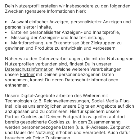
Trinkwasserwarnung Leverkusen: 30 Haushalte in
Hitdorf betroffen
Prozess gegen Al-Zein-Clan wird kleiner
Fußgänger angefahren: Leverkusener begeht
Unfallflucht in Köln
Anzeige
Anzeige
Anzeige