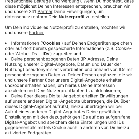
Veröffentlicht:
Freitag, 09.06.2023 06:35
Anzeige
Das gilt aber nicht für alle städtischen Einrichtungen.
Die Hauptstelle der Stadtbibliothek in Wiesdorf ist
geöffnet und auch an der Musikschule läuft der
Unterricht ganz normal. Auch wer den Brückentag für
einen Museumsbesuch nutzen will kann sich freuen –
das Museum Morsbroich bleibt ebenfalls geöffnet.
Anzeige
Weitere Meldungen aus Leverkusen
Anzeige