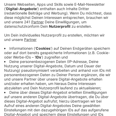
Zigaretten.
Veröffentlicht:
Dienstag, 21.02.2023 10:49
Anzeige
Noch ist Cannabis nicht legalisiert worden, aber die
Leverkusener Suchthilfe hat jetzt schon häufig mit
dieser Droge zu tun. Immer mehr Menschen suchen
deswegen Beratung, weil sie Cannabis regelmäßig oder
sogar unkontrolliert rauchen. Auch andere Drogen wie
Kokain oder Ecstasy sorgen bei den Menschen in
Leverkusen immer häufiger für Sucht-Erkrankungen –
die Hauptdroge bleibe aber der Alkohol, so ein
Sprecher. Die Suchthilfe geht davon aus, dass die
Corona-Pandemie mit Lockdowns und Isolation einen
großen Anteil daran hat. Das könnte auch für ein neues
Sucht-Phänomen gelten, und zwar die Mediensucht,