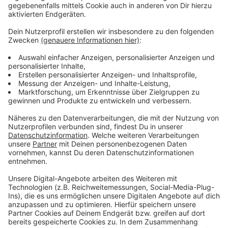
also Abhängigkeiten von Smartphones,
Computerspielen oder Fernsehen. Dazu arbeitet die
Leverkusen Suchthilfe gerade an einem Beratungs-
Konzept.
Anzeige
Weitere Meldungen aus Leverkusen
Anzeige
Bilanz: Jecken feiern friedlich Karneval in Leverkusen
Leverkusener Mieter erhalten Fragebogen von der
Stadt
Hundesteuer wird zur Mitte des Jahres fällig
Anzeige