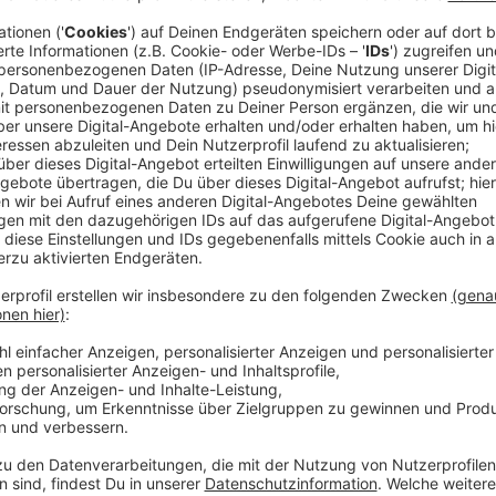
Neues System für Leverkusen
Anzeige
Der ADAC hat von der Stadt Leverkusen die Zusage 
Standort zu betreiben. Das System wird Bürgerinnen
dem Kreis Mettmann sowie den Städten Remscheid, 
um die Uhr zur Verfügung stehen. Ein Notarzt wird pe
Hilfe zu leisten und Medikamente zu verordnen.
Anzeige
Ziele des neuen Systems
Anzeige