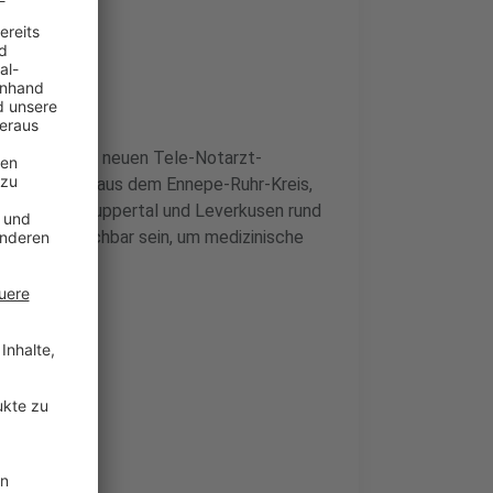
erhalten, den neuen Tele-Notarzt-
 und Bürgern aus dem Ennepe-Ruhr-Kreis,
Solingen, Wuppertal und Leverkusen rund
r Video erreichbar sein, um medizinische