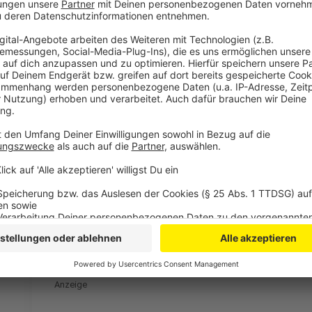
Der neue Telenotarzt soll ab dem Frühling 2025 ins
Leverkusen entlasten und eine schnelle medizinische
Anzeige
Mehr Nachrichten aus Leverkusen
Anzeige
Kontrollen in Leverkusen: Spielhallen im Fokus
Eltern-Taxi Verbot in Leverkusen: Erfolgreicher Test
Anspannung auf dem Wohnungsmarkt in Leverkusen
Anzeige