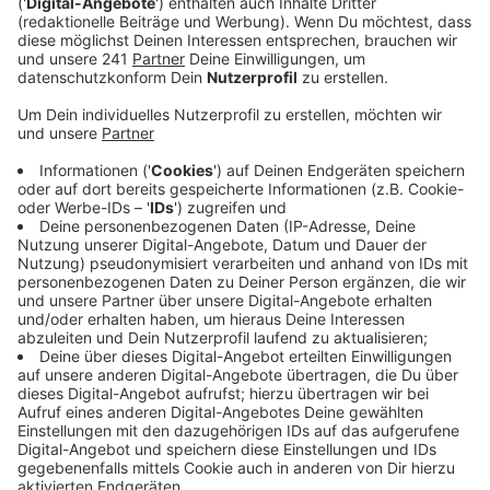
bräuchten jetzt wieder eine längere Regenphase,
um nicht abzusterben.
Veröffentlicht:
Dienstag, 27.06.2023 14:46
Anzeige
Auch die Waldbrandgefahr ist weiterhin hoch.
Deswegen verweist der Förster nochmal besonders
auf das wichtige Rauchverbot in den Wäldern. Unsere
Feuerwehr ist auf mögliche Brände gut vorbereitet -
sie hat ihre Flotte von Löschfahrzeugen schon
frühzeitig ausgebaut.
Anzeige
Weitere Meldungen aus Leverkusen