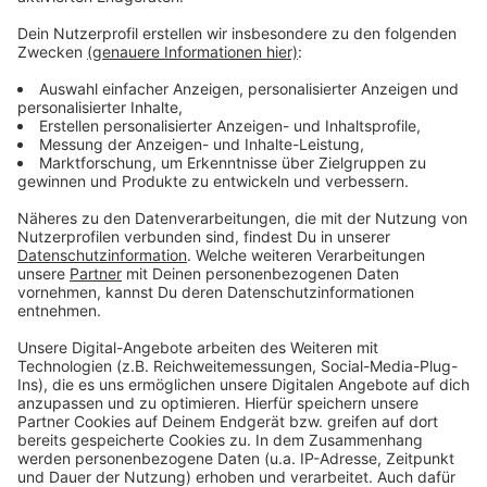
Anzeige
Marktgespräche mit Leverkusens Oberbürgermeister
verschoben
Gemeinsame Recherche: Leverkusener Chempark-
Betreiber und ausländische Rentenfonds
Leverkusen-Schlebusch: KVB Linie 4 für Bauarbeiten
getrennt
Anzeige
Anzeige