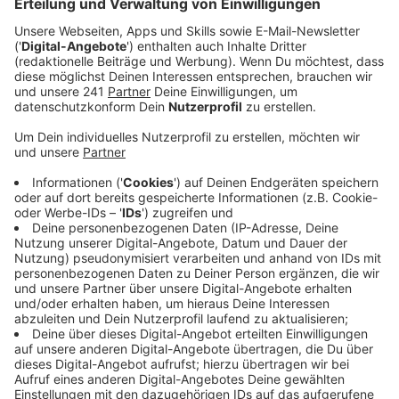
Veröffentlicht:
Donnerstag, 07.08.2025 15:02
Anzeige
Details und Hintergründe
Anzeige
Laut dem Amtsgericht hat der Leverkusener über
einen Zeitraum von mehreren Monaten in 2022 und
2023 pornografische Fotos und Videos von Kindern
besessen. Insgesamt fast 900 Dateien. Der
Angeklagte gestand den Besitz sofort, sein Anwalt
merkte aber an, dass der Angeklagte gerade mal zwölf
bis 20 dieser Dateien angeschaut habe und
bezeichnete ihn als einen „Gelegenheitskonsumenten“.