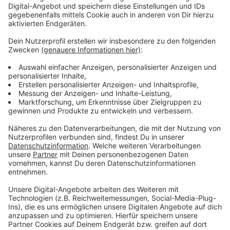
Inzwischen schaue er solche Videos aber nicht mehr.
Die Vielzahl an Dateien und das geringe Alter der
Kinder waren für das Urteil des Richters dennoch
ausschlaggebend.
Anzeige
Mehr Nachrichten aus Leverkusen
Anzeige
Wird der geplante LKW-Rastplatz an der A1 in
Leverkusen noch gebaut?
Kölner Lichter: Leverkusener Veranstalter prüft
Sicherheit
Versiegelung in Leverkusen: So geht es unseren