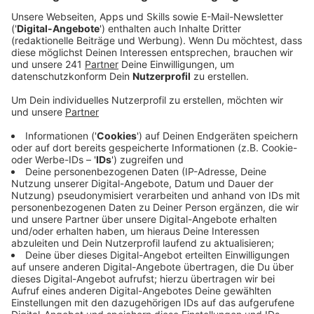
Veröffentlicht:
Montag, 18.12.2023 14:31
Anzeige
Hoffnung auf Last-Minute-Käufe
Anzeige
Man hofft auf viele Last-Minute-Käufe in der
laufenden Woche. Alleine diese Aussage zeigt, dass
die Händler dieses Jahr kaum zufrieden sind mit dem
Geschenkeverkauf. Zwar seien die Läden letzten
Samstag verhältnismäßig gut besucht gewesen, von
einem guten Weihnachtsgeschäft ist allerdings nicht
die Rede. Letztes Jahr haben die Leverkusener ein
gutes Stück mehr für Geschenke ausgegeben. Mit nur
noch einer verbliebenen Woche bis Weihnachten