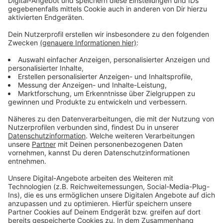
greifen aber gerade immer mehr Menschen zu
Gutscheinen. Außerdem erhofft sich der Verband, dass
kurz vor Weihnachten noch mal ordentlich bei den
teuren Lebensmitteln zugegriffen wird, weil der vierte
Advent mit Weihnachten zusammenfällt.
Anzeige
Weitere Meldungen aus Leverkusen
Anzeige
Leverkusen: SV Bergfried im Spiel gegen Fortuna Köln
Apothekensprecher: Notfallversorgung in Leverkusen
gefährdet
Techniker untersuchen Hitdorfer Fähre