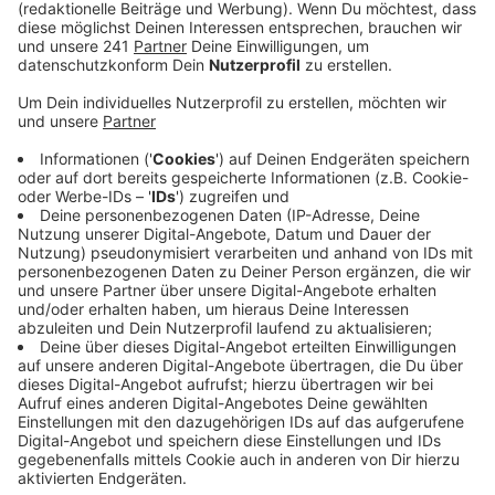
Anzeige
Viel sehen werden wir vom Christkindchenmarkt
erstmal aber nicht. Als erstes werden Leitungen
verlegt und Bäume und Baumstämme geliefert, so der
Veranstalter. Ab nächster Woche nimmt der Markt
dann mehr und mehr Form an, wenn die Markthütten
nach Wiesdorf kommen. Kommenden Montag geht’s
auch in Opladen los mit den Vorbereitungen für das
Bergische Dorf. So wie im letzten Jahr erwarten die
Besucher in Opladen 25 Stände. Starten werden beide
Märkte am 23. November.
Anzeige
Mehr Meldungen aus Leverkusen