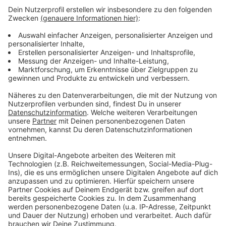
Anzeige
Kinderarmut hat Folgen an Leverkusener Schulen
Wie kann Leverkusen mehr Kitapersonal kriegen?
Richrath fordert Kanzler-Unterstützung für
Leverkusen
Anzeige
Anzeige
Anzeige