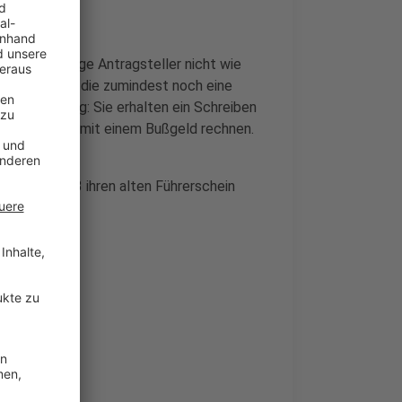
usch für einige Antragsteller nicht wie
n. Für alle, die zumindest noch eine
ulanzregelung: Sie erhalten ein Schreiben
istende nicht mit einem Bußgeld rechnen.
n.
m 19.01.2023 ihren alten Führerschein