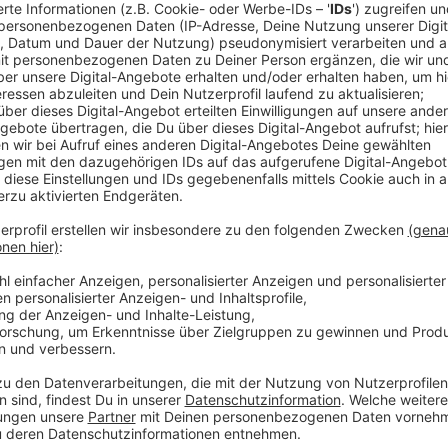
Anzeige
Die Stelle geht jetzt davon aus, dass der Pflichtumta
geplant bis zum 19.01.2023 abgeschlossen werden kan
Terminanfrage geschickt haben, gilt allerdings eine K
per Mail und müssen im Falle einer Kontrolle nach Fr
Noch nimmt die Stelle auch Terminanfragen entgege
Die Jahrgänge 1959 bis 1964 sollen eigentlich bis zu
gegen die neue Karte eingetauscht haben.
Anzeige
Weitere Meldungen aus Leverkusen
Anzeige
Sozialarbeiter für Leverkusens Schulen