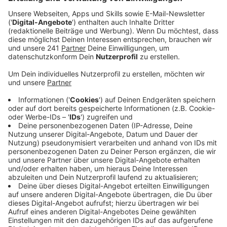
Ordnungsdienstes. Insgesamt habe sich die
allgemeine Stimmung in Leverkusen nach den
letzten beiden Corona-Vorjahren verbessert.
Veröffentlicht:
Dienstag, 03.01.2023 08:12
Anzeige
Für den Kommunalen Ordnungsdienst - kurz KOD - war
es laut Stadt ein gutes Jahr. Zum einen ist das Team
durch zusätzliches Personal gewachsen, zum anderen
konnte sich der KOD mit einer neuen Einsatzzentrale
an der Hauptstraße in Wiesdorf besser in der Stadt
aufstellen. Im neuen Jahr soll hier auch eine Leitstelle
eingerichtet werden - ähnlich wie bei der Polizei. Mit
der arbeitet der KOD bereits eng zusammen. Seit
Oktober bieten sie gemeinsame Bürgersprechstunden
in den einzelnen Leverkusener Stadtteilen an. Dabei