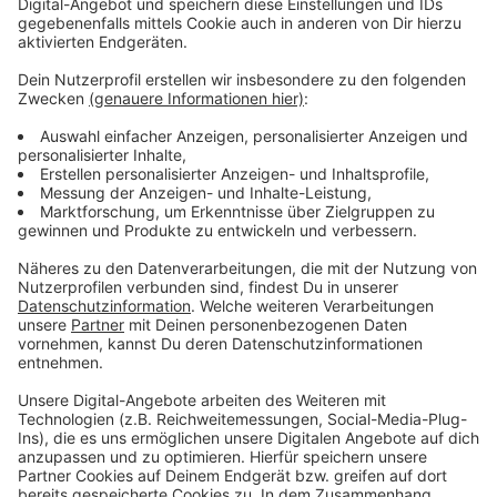
geht es um den Austausch von Infos – etwa zum
Schutz vor Trickbetrügern oder Fahrraddiebstählen,
und um Hinweise zu Problemen in der Stadt, wie
Lärmbelästigungen oder wilder Müll. Auch im neuen
Jahr soll an diesem Austausch festgehalten werden -
die Stadt plant derzeit konkrete Termine.
Anzeige
Weitere Meldungen für Leverkusen
Anzeige
1,7 Millionen Euro für LKW auf Rheinbrücke in
Leverkusen
Bodykameras für Leverkusener Ordnungsdienst
Stadt Leverkusen richtet mobile Bürgerbüros ein