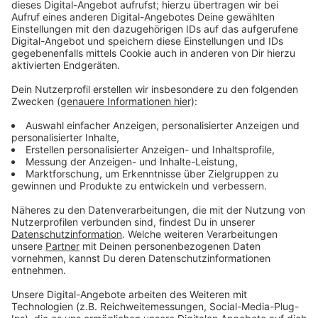
Vorwürfe wegen Meineids
Anzeige
Unter den 133 Kardinälen, die am Konklave teilnehmen,
ist auch der Erzbischof unseres Bistums, Rainer Maria
Woelki. Gegen ihn wurden erst gestern Vorwürfe des
Meineids eingestellt, die im Rahmen der
Missbrauchsfälle aufgekommen waren. Unser
Leverkusener Stadtdechant Heinz-Peter Teller will
sich nicht für einen Wunschkandidaten aussprechen –
er hoffe aber auf einen Papst, der vor allem zwischen
den verschiedenen Lagern der Kirche vermitteln
könne.
Anzeige