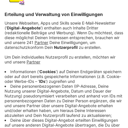
Anzeige
Erneut nicht-europäischer Papst?
Anzeige
Stadtdechant Heinz-Peter Teller wünscht sich vom
neuen Papst insbesondere eine vermittelnde Rolle.
Wenn es nach ihm geht, könne der nächste Papst auch
aus nicht-europäisch sein, so Teller. Der Großteil der
katholischen Christenheit käme schließlich aus
Südamerika, Nordamerika und Afrika. Wie lange das
Konklave in Rom dauern wird, ist unklar, für den neuen
Papst braucht es eine Zwei-Drittel-Mehrheit.
Anzeige