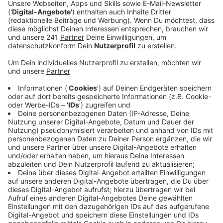
Trödelmärkte im kommenden Jahr.
Veröffentlicht:
Dienstag, 21.02.2023 13:06
Anzeige
Die Stadt hat mögliche Betreiber jetzt aktiv
angeschrieben und nachgefragt, ob sie sich vorstellen
können, Trödelmärkte bei uns in der Stadt zu
veranstalten. Einer habe bereits großes Interesse
bekundet. Im Sommer möchte die Stadt dann eine
Ausschreibung starten und offizielle Bewerbungen
sammeln. Um Leverkusen attraktiver für Trödelmarkt-
Veranstalter zu machen, hat die Stadt zuletzt unter
anderem die Preise gesenkt und die
Rahmenbedingungen vereinfacht. Betreiber müssen
nur die Hälfte der Gebühren bezahlen und können
Flächen für zwei Jahre mieten, um mehr