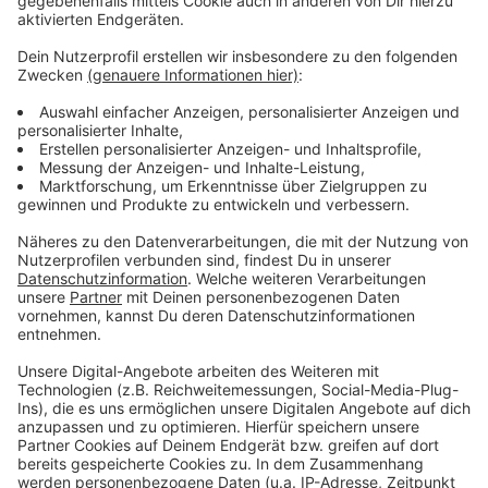
Planungssicherheit zu haben.
Anzeige
Weitere Meldungen aus Leverkusen
Anzeige
Kundgebung: Leverkusener Jugendpolitik zum
Kriegsbeginn
Krummer Weg in Opladen für mehrere Wochen
gesperrt
Leverkusener Suchthilfe hat deutlich mehr zu tun
Anzeige