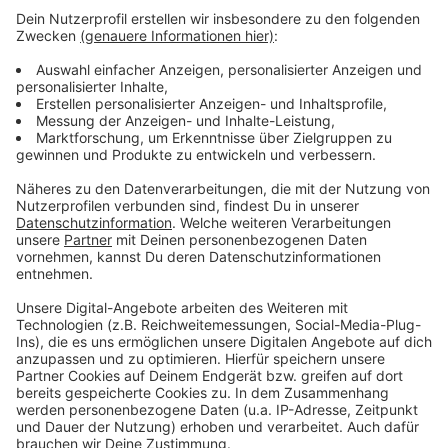
Haushaltsloch in Leverkusen: Bestandsaufnahme beim
ersten Treffen
Trauerfeier für Ex-Bayer04-Trainer Christoph Daum
fast ausgebucht
Neuer Bußgeldkatalog für Leverkusen auf dem Weg
Anzeige
Anzeige
Anzeige