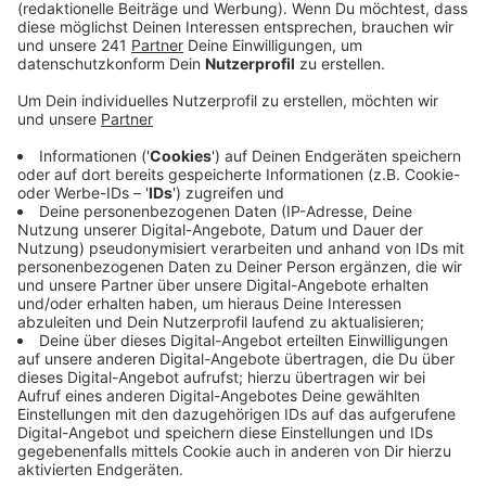
seinen beiden Konkurrenten aus den USA.
Veröffentlicht:
Donnerstag, 05.09.2024 08:15
Anzeige
Am Donnerstagvormittag haben die Schwimmer Taliso
Engel und Maurice Wetekam von TSV Bayer04 ihre
Vorläufe vor den Finals am Abend und am Mittag
spielen die Sitzvolleyballer mit sieben Leverkusener
Teammitgliedern im Halbfinale gegen Bosnien
Herzegowina.
Anzeige
Mehr Meldungen von hier:
Anzeige