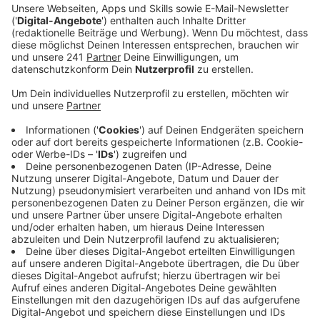
Veröffentlicht:
Freitag, 16.12.2022 16:04
Anzeige
Grund dafür seien unter anderem die frostigen
Temperaturen dieser Woche. Das größere Problem sei
derzeit aber, dass die Hausärzte viele Patienten nicht
richtig behandeln können und zwar, weil viele
Medikamente fehlen. Dabei geht es vor allem um
verschiedene Antibiotika, Fiebersäfte oder Blutdruck-
Mittel. Inzwischen könne man viele Patienten nur mit
Schmerzmitteln vertrösten, eine Ursachen-Therapie
funktioniere kaum mehr, so der Sprecher.
Die
Bundesregierung will als Reaktion auf die
Lieferengpässe bei Medikamenten künftig das
Vergaberecht ändern. Ziel ist laut
Gesundheitsministerium, Lieferketten breiter