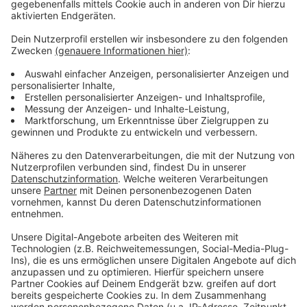
anzulegen, damit die Abhängigkeit von einzelnen
Herstellern abnimmt.
Anzeige
Weitere Meldungen aus Leverkusen
Anzeige
Leverkusener Jugendamt arbeitet am Limit
Nahverkehr Rheinland zieht Bilanz - und richtet sich
neu aus
Weder Aufzug noch Heizung - frieren im Leverkusener
Hochhaus
Anzeige