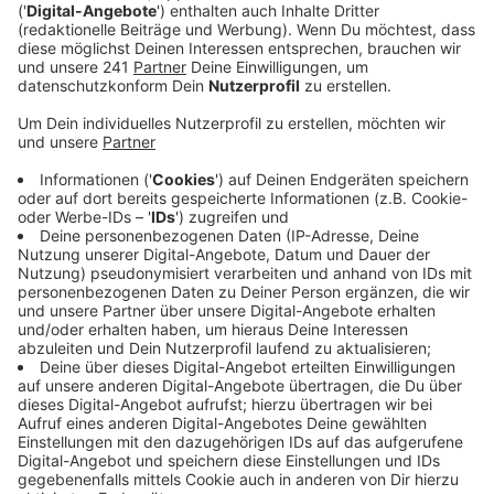
Veröffentlicht:
Mittwoch, 23.11.2022 05:52
Anzeige
Grund dafür ist, dass viele Krankenkassen diese
Medikamente nicht mehr übernehmen. Außerdem
hätten Medikamenten-Firmen teilweise ihren Betrieb
in Deutschland eingestellt.
Die Apotheker machen auch darauf aufmerksam, dass
Medikamente manchmal gar nicht nötig seien. Auch
naturheilkundliche Methoden wie Wadenwickel,
pflanzliche schleimlösende Präparate oder Tee
könnten oft schon helfen.
Anzeige