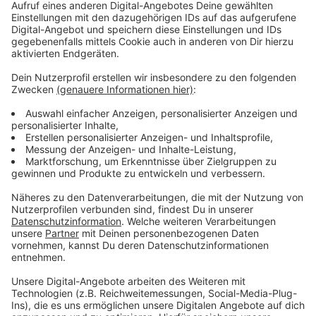
Oftmals fehlt das Geld
Anzeige
Ein Punkt bestimmte laut dem Bericht aber das
vergangene Jahr des Frauennotrufs: die Finanzierung.
Laut der Beratungsstelle fehlt es oft an Geld, um das
Hilfsangebot für Frauen langfristig zu sichern.
Deswegen sei man froh, dass zum Beispiel durch ein
Förderprogramm vom Land jetzt die Beratung von
Frauen mit Fluchterfahrungen fortgesetzt werden
kann.
Anzeige
Weiter Meldungen aus Leverkusen
Anzeige