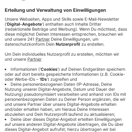
Veröffentlicht:
Mittwoch, 26.03.2025 08:49
Anzeige
Prävention und Unterstützung
Anzeige
Insgesamt haben 181 Frauen und Mädchen in
Leverkusen mit den Fachleuten vom Frauennotruf
gesprochen und sich beraten lassen. Egal ob es dabei
um Prävention, emotionale Unterstützung oder
Rechtsbetreuung ging. Die Zahlen zeigen: Die meisten
von ihnen waren im Alter zwischen 18 und 40.
Anzeige