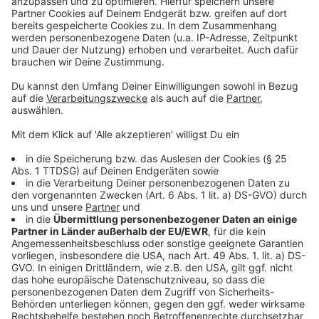
"Wurst König" Leverkusen: Abgetaucht in Sizilien?
150.000 Euro für Kinderpalliativstation in Leverkusen
Naturgut Ophoven: Trödel und Auktion in Leverkusen
Anzeige
Anzeige