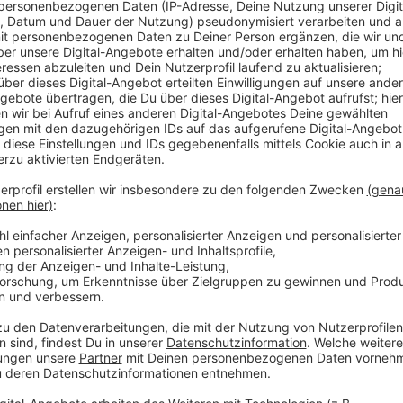
Veröffentlicht:
Dienstag, 09.09.2025 14:45
Anzeige
Dabei geht es um Themen wie Rassismus, Sexismus u
und was man dagegen tun kann. Auch über das Thema 
werden.
Mehr Infos zu der Veranstaltung findet ihr hie
Anzeige
Weitere Meldungen aus Leverkusen
Anzeige
Sperrungen am Skatepark in Leverkusen