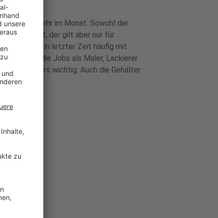
s 300 Euro mehr im Monat. Sowohl der
rden erhöht, der gilt aber nur für
IG Bau hatte in letzter Zeit häufig mit
 Diese soll die Jobs als Maler, Lackierer
eines besonders wichtig: Auch die Gehälter
ken