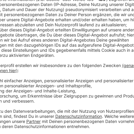
Im Schnitt bekommen die Arbeitnehmer jetzt 200 bi
Mindestlohn in den Gewerben als auch der Tariflohn wu
Betriebe, die sich überhaupt an die Tarife halten. Die 
Streiks gedroht, sollte keine Tarifanpassung kommen.
und Bauarbeiter jetzt attraktiver machen. Dafür ist 
der Azubis wurden angehoben.
Wie viel Lohn euch jetzt zusteht, könnt ihr hier chec
Anzeige
Mehr Meldungen aus Leverkusen
Anzeige