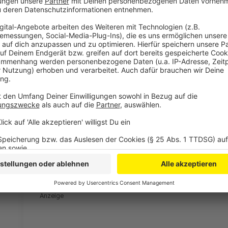
Weitere Meldungen aus Leverkusen
Anzeige
Großbrand in Leverkusen: Dynamit Nobel äußert sich
Rheinbrücke Leverkusen: Lieferung für Bauteile steh
Unsere Halloween-Lesung mit anschließender Party
Anzeige