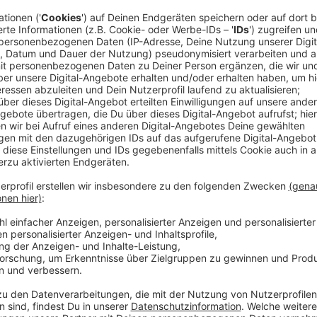
Der 39-Jährige Angeklagte soll sein späteres Opfer
Rheindorf erst nach einem Feuerzeug gefragt haben. 
angegriffen haben und ihm in Summe 26 Stich- und S
Angeklagte soll dann geflüchtet sein.
Anzeige
Opfer ruft selbst den Notruf
Anzeige
Der Verletzte selbst alarmierte die Einsatzkräfte. 
der Nähe des Tatortes stellen. Er soll die Beamten
haben. Der schwerverletzte Mann wurde ins Krankenh
beginnt um 10 Uhr, es sind 6 Verhandlungstage ange
Anzeige