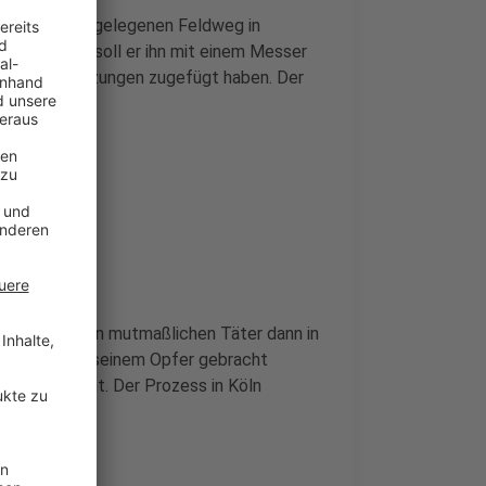
 auf einem abgelegenen Feldweg in
Kurz darauf soll er ihn mit einem Messer
chnittverletzungen zugefügt haben. Der
Die konnten den mutmaßlichen Täter dann in
 dann auch zu seinem Opfer gebracht
aus gebracht. Der Prozess in Köln
setzt.