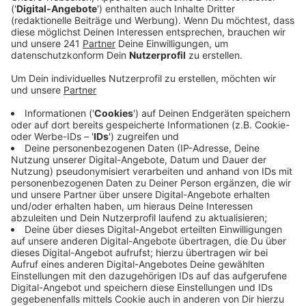
Veröffentlicht:
Freitag, 29.11.2024 09:47
Anzeige
Wer sich statt auf Weihnachten lieber schon mal auf
Karneval vorbereiten möchte, hat morgen die Chance,
die Kölner Band Miljö zu erleben. Die geben ein
kölsches Mitsingkonzert im Scala. Sonntag ist dann
ein Theaterstück im Forum besonders für Kinder
interessant: Eine Folge des Kult-Hörspiel „Die drei ???“
wird als Theaterstück gespielt. Ab heute Abend ist
außerdem eine neue Kunstausstellung in Bergisch
Neukirchen geöffnet. In der TUM-Art-Galerie
präsentieren sieben Künstlerinnen aus Leverkusen und
Burscheid ihre Werke.
Alle Veranstaltungen mit mehr
Infos bekommt ihr auch hier.