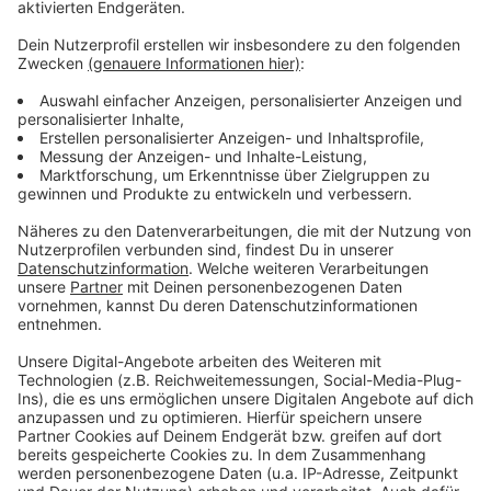
Anzeige
Mehr Meldungen aus Leverkusen
Anzeige
Leverkusen zieht Interesse für Frauenfußball-EM
2029 zurück
Leverkusen: Viele Arbeitsverträge befristet
Paten fürs Stadion in Leverkusen gesucht
Anzeige