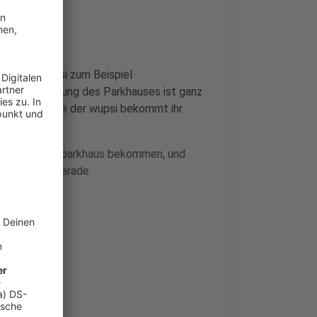
ant die wupsi zum Beispiel
rt. Die Nutzung des Parkhauses ist ganz
der Webseite der wupsi bekommt ihr
iteres Fahrradparkhaus bekommen, und
für laufen gerade.