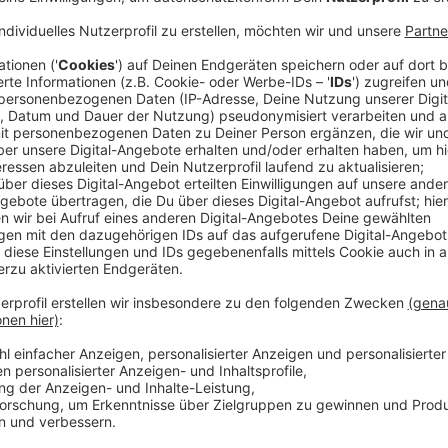
Anzeige
Defekte Tür sorgt für anhaltende Schließun
Anzeige
Das Fahrradparkhaus am Opladener Busbahnhof muss 
berichtet die wupsi auf RL-Nachfrage am 25. Septem
eine defekte Tür. Wie lange das Parkhaus noch geschl
Auch vor der Schließung hatte das Parkhaus keinen gro
Leverkusener Politik. Die knapp 400 Stellplätze sei
uns mitgeteilt hat, seien die Buchungszahlen seit 
– bis die Probleme mit der Tür auftraten.
Anzeige