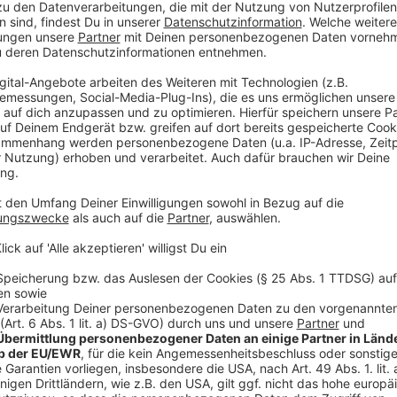
So soll es weitergehen
Anzeige
Um nach der Reparatur weitere Nutzer anzulocken, pl
Schnupperangebote oder Besichtigungstermine vor O
einfach.
Hier gibt es eine Anleitung für euch.
Und auf 
noch
mehr Infos sowie ein Anleitungsvideo.
In ein paar Jahren soll Leverkusen außerdem ein we
zwar am Bahnhof Mitte in Wiesdorf. Die Planungen da
Anzeige
Mehr Meldungen aus Leverkusen
Anzeige