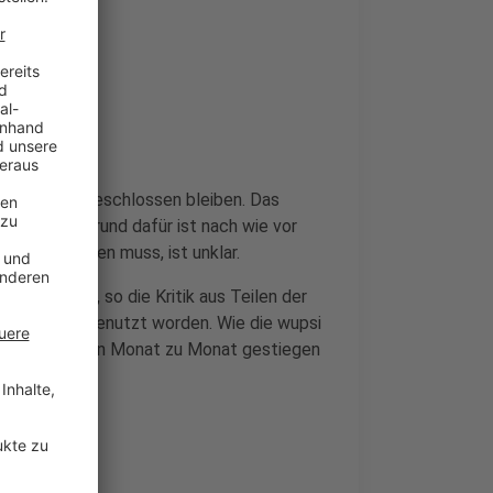
g
weiterhin geschlossen bleiben. Das
ber 2024. Grund dafür ist nach wie vor
ossen bleiben muss, ist unklar.
ßen Erfolg, so die Kritik aus Teilen der
en zu selten genutzt worden. Wie die wupsi
Anfang 2024 von Monat zu Monat gestiegen