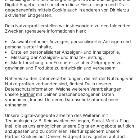
betroffenen Klassen. Bei der Polizei laufen mehrere
Anzeigen gegen Unbekannt. Die Bezirksregierung Köln,
die für die Schule zuständig ist, hat schon seit
Längerem ein Krisenpostfach für solche Fälle – durch
Social Media sei das leider keine absolute Seltenheit
mehr, heißt es.
Anzeige
Weitere Meldungen aus Leverkusen
Anzeige
Neuplanung der B8: Leverkusener Strecke bald
ebenerdig?
Messerattacke in Leverkusen: Tatverdächtiger noch
flüchtig