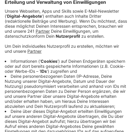
Veröffentlicht:
Donnerstag, 11.04.2024 13:05
Anzeige
Krisenpostfach bei der Bezirksregierung
eingerichtet
Anzeige
Die Stimme im Video ist nicht zu erkennen, vermutlich
von einer KI technisch verändert. „Dann schlitze ich
denen die Kehle auf mit einer Machete“, heißt es, dazu
erscheinen Bilder von Lehrkräften und Schülern im
Hintergrund. Die Schule hat direkt gehandelt, die
Videos seien gesperrt worden, so die Schulleitung, und
heute gibt es ein Gespräch mit den Eltern einer der