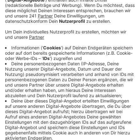
ab Anfang Juli bei den Naturfreunden.
Veröffentlicht:
Montag, 23.06.2025 05:37
Anzeige
Familien, Schulklassen oder auch Einzelpersonen
können sich ab Anfang Juli bei den Naturfreunden
Leverkusen einen sogenannten Naturerlebnis-
Rucksack ausleihen, und zwar im NaturFreundehaus in
Leichlingen. Im Rucksack findet ihr dann zum Beispiel
Lupen, Ferngläser, Kescher und Spielideen, damit kann
man sich dann auf eine kleine Wanderroute durch das
Murbachtal begeben. Am besten meldet ihr euch
vorab kurz an, wenn ihr Interesse habt, das geht per
Mail an
info@naturfreunde-leverkusen.de
.
Anzeige