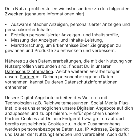
Weitere Meldungen aus Leverkusen
Anzeige
Leiche aus Kleinem Silbersee geborgen
Anklage nach Drogenfund in Steinbüchel
Wirtz-Wechsel zu Liverpool offiziell
Anzeige
Anzeige