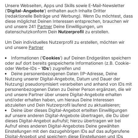
Veröffentlicht:
Mittwoch, 23.07.2025 10:57
Anzeige
Die neue Baustelle liegt auf einer Strecke, die gerade
sowieso als Umleitung genutzt wird. Und zwar, weil
schon länger am Europaring gebaut wird. An der
Kreuzung Robert-Blum-Straße/Im Eisholz steht jetzt
eine neue Baustellenampel. Die hatte am Dienstag
schon für erste Staus gesorgt. Die Stadt sagt, das lag
an einer falschen Programmierung der
Ampelschaltung, die jetzt behoben wurde.
Anzeige
Baustellenampel bis zum 15. August
Anzeige