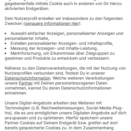
Die Übergangsampel soll aber noch drei Wochen
stehen bleiben. Grund ist eine Notreparatur des
Energieversorgers EVL.
Anzeige
Mehr Meldungen aus Leverkusen
Anzeige
Rauer Ton in Leverkusener Arztpraxen
Lützenkirchener fordern Tempo 30
"ParkRuns" starten in Leverkusen
Anzeige